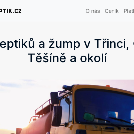
O nás
Ceník
Pla
eptiků a žump v Třinci
Těšíně a okolí