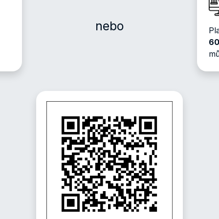
nebo
Pl
60
mů