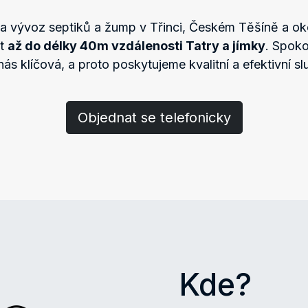
na vývoz septiků a žump v Třinci, Českém Těšíně a oko
ít
až do délky 40m vzdálenosti Tatry a jímky
. Spoko
nás klíčová, a proto poskytujeme kvalitní a efektivní sl
Objednat se telefonicky
Kde?