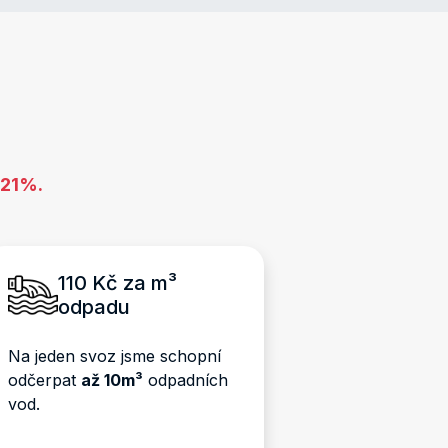
 21%.
110 Kč za m³
odpadu
Na jeden svoz jsme schopní
odčerpat
až 10m³
odpadních
vod.