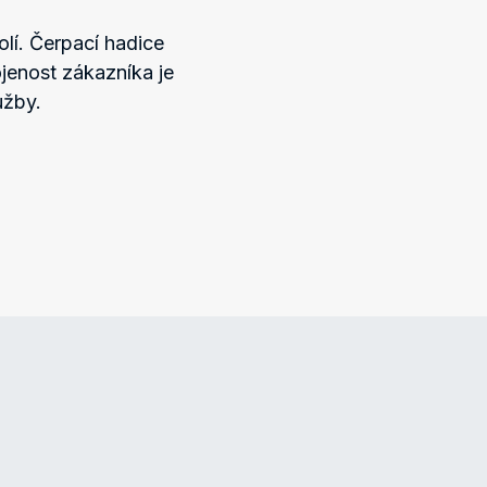
lí. Čerpací hadice
jenost zákazníka je
užby.