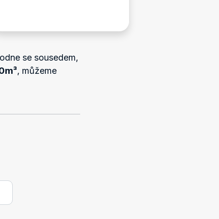
ohodne se sousedem,
10m³
, můžeme