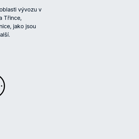
oblasti vývozu v
a Třince,
snice, jako jsou
alší.