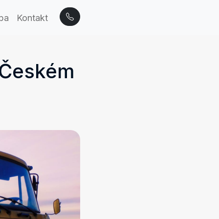
tba
Kontakt
, Českém