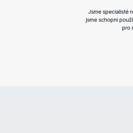
Jsme specialisté 
jsme schopni použ
pro 