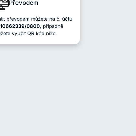
Převodem
atit převodem můžete na č. účtu
10
6
62339
/
0800
, případně
žete využít QR kód níže.